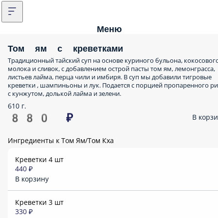
Меню
Том ям с креветками
Традиционный тайский суп на основе куриного бульона, кокосовог
молока и сливок, с добавлением острой пасты том ям, лемонграсса,
листьев лайма, перца чили и имбиря. В суп мы добавили тигровые
креветки , шампиньоны и лук. Подается с порцией пропаренного ри
с кунжутом, долькой лайма и зелени.
610 г.
880 ₽
В корз
Ингредиенты к Том Ям/Том Кха
Креветки 4 шт
440 ₽
В корзину
Креветки 3 шт
330 ₽