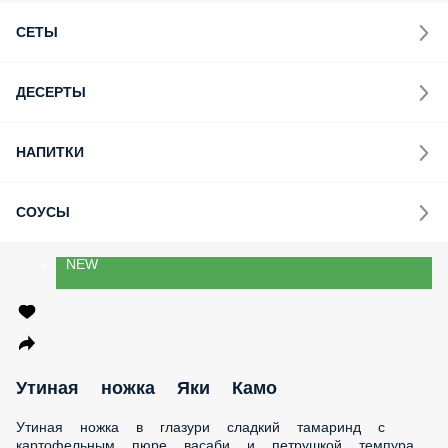
СЕТЫ
ДЕСЕРТЫ
НАПИТКИ
СОУСЫ
NEW
Утиная ножка Яки Камо
Утиная ножка в глазури сладкий тамаринд с картофельным
пюре васаби и петрушкой темпура. Украшается томатами