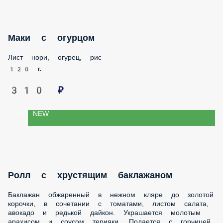
Маки с огурцом
Лист нори, огурец, рис
120 г.
310 ₽
NEW
Ролл с хрустящим баклажаном
Баклажан обжаренный в нежном кляре до золотой
корочки, в сочетании с томатами, листом салата, авокадо и
редькой дайкон. Украшается молотым арахисом и соусом
терияки. Подается с горчицей васаби, имбирем и соевым
соусом.