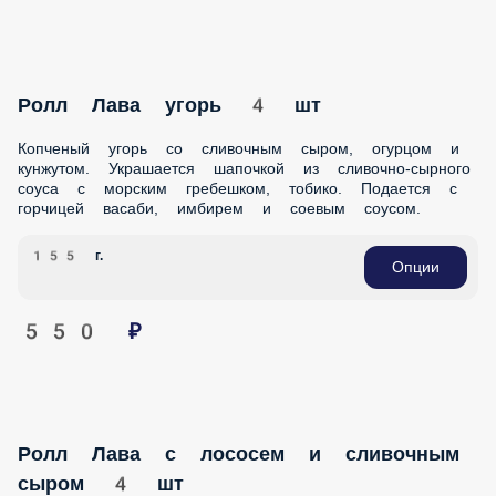
Ролл Лава угорь 4 шт
Копченый угорь со сливочным сыром, огурцом и кунжутом.
Украшается шапочкой из сливочно-сырного соуса с
морским гребешком, тобико. Подается с горчицей васаби,
имбирем и соевым соусом.
155 г.
Опции
550 ₽
Ролл Лава с лососем и сливочным сыром
4 шт
Лосось со сливочным сыром, огурцом, пекинской капустой
и кунжутом. Украшается шапочкой из сливочно-сырного