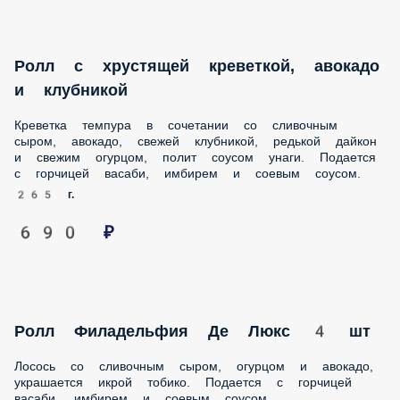
Ролл с хрустящей креветкой, авокадо и
клубникой
Креветка темпура в сочетании со сливочным сыром,
авокадо, свежей клубникой, редькой дайкон и свежим
огурцом, полит соусом унаги. Подается с горчицей васаби,
имбирем и соевым соусом.
265 г.
690 ₽
Ролл Филадельфия Де Люкс 4 шт
Лосось со сливочным сыром, огурцом и авокадо,
украшается икрой тобико. Подается с горчицей васаби,
имбирем и соевым соусом.
180 г.