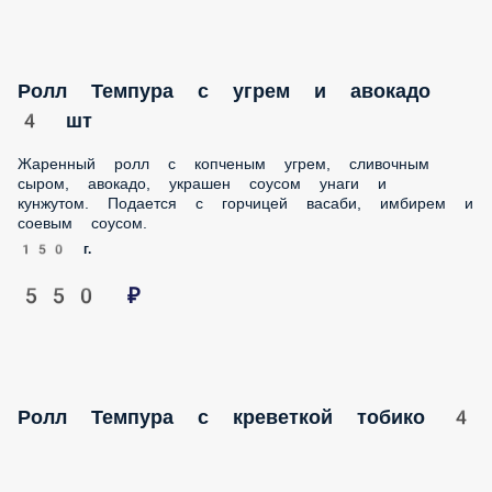
горчицей васаби, имбирем и соевым соусом.
150 г.
550 ₽
Ролл Темпура с креветкой тобико 4 шт
Жаренный ролл с тигровой креветкой, сливочным сыром,
авокадо, икрой тобико, украшается соусом унаги и
кунжутом. Подается с горчицей васаби, имбирем и соевым
соусом.
155 г.
550 ₽