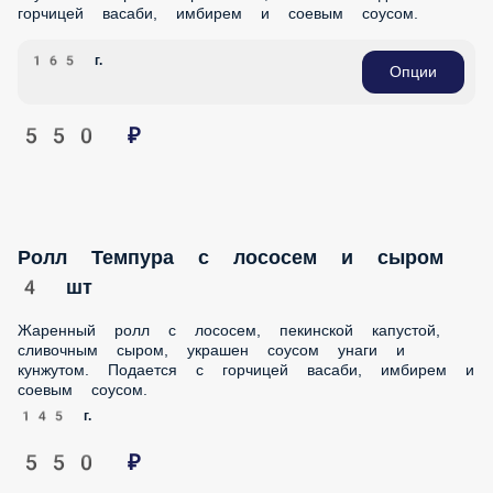
550 ₽
Ролл Темпура с лососем и сыром 4 шт
Жаренный ролл с лососем, пекинской капустой,
сливочным сыром, украшен соусом унаги и кунжутом.
Подается с горчицей васаби, имбирем и соевым соусом.
145 г.
550 ₽
Ролл Темпура с угрем и авокадо 4 шт
Жаренный ролл с копченым угрем, сливочным сыром,
авокадо, украшен соусом унаги и кунжутом. Подается с