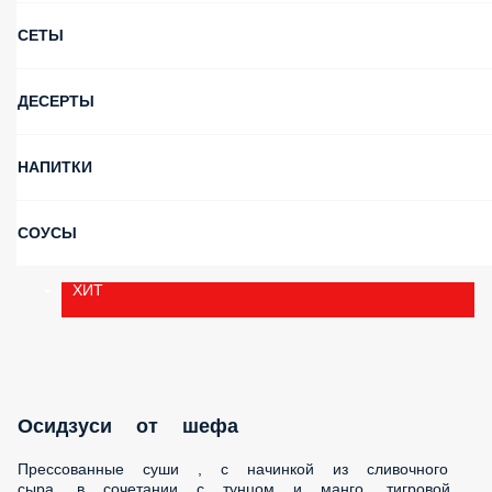
СЕТЫ
ДЕСЕРТЫ
НАПИТКИ
СОУСЫ
ХИТ
Осидзуси от шефа
Прессованные суши , с начинкой из сливочного сыра, в
сочетании с тунцом и манго, тигровой креветки, авокадо и