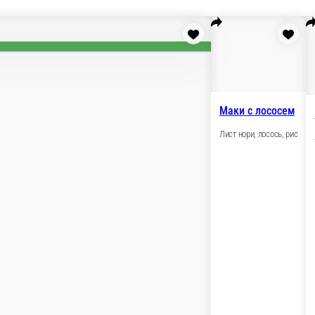
Маки с огурцом
 рис
Лист нори, огурец, рис
120 г.
310 ₽
зину
В корзину