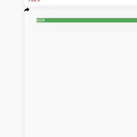
570 ₽
Маки с лососем
Маки с авокадо
Лист нори, лосось, рис
Лист нори, авокадо,
120 г.
120 г.
520 ₽
340 ₽
В корзину
В кор