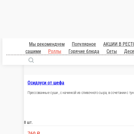
Ролл Аляска
Ролл в белом кунжуте с лососем, сливочным с
180 г.