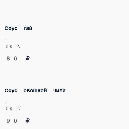
Соус тай
-
30 г.
80 ₽
Соус овощной чили
-
30 г.
90 ₽